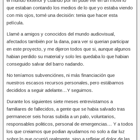
el mundo exterior y cuando por fin pude ver en un móvil lo
que estaban contando los medios de lo que yo estaba viendo
con mis ojos, tomé una decisión: tenia que hacer esta
película.
Llamé a amigos y conocidos del mundo audiovisual,
afectados también por la dana, para ver si querian participar
en este proyecto, y me dijeron todos que si, aunque algunos
habian perdido su material y solo les quedaba lo que habian
conseguido salvar del barro nadando.
No teníamos subvenciónes, ni más financiación que
nuestros escasos recursos personales, pero estábamos
decididos a seguir adelante…Y seguimos.
Durante los siguientes siete meses entrevistamos a
familiares de fallecidos, a gente que se habia salvado tras
permanecer seis horas subida a un palo, voluntarios,
responsables politicos, personal de emergencias… Y a todos
los que creiamos que podian ayudarnos no solo a dar luz
sobre lo que ocurrió realmente, sino a reflejar el dolor de las