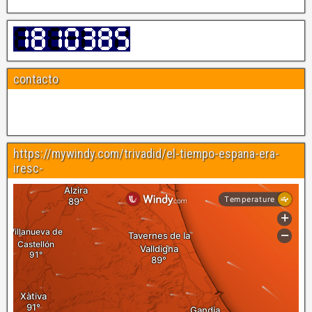
contacto
https://mywindy.com/trivadid/el-tiempo-espana-era-
iresc-